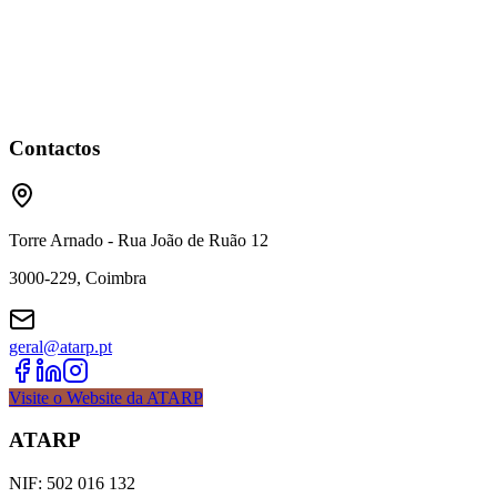
Contactos
Torre Arnado - Rua João de Ruão 12
3000-229, Coimbra
geral@atarp.pt
Visite o Website da ATARP
ATARP
NIF: 502 016 132