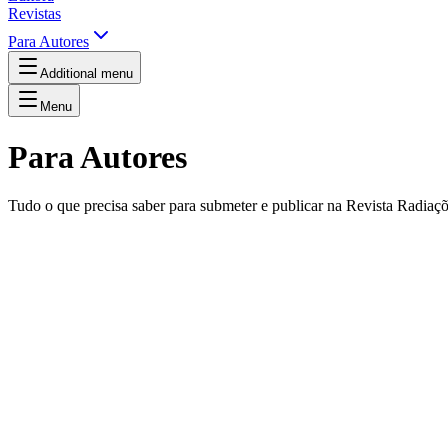
Revistas
Para Autores
Additional menu
Menu
Para Autores
Tudo o que precisa saber para submeter e publicar na Revista Radiaç
Bem-vindo ao Portal de Autores
Aqui encontra toda a informação necessária para submeter artigos à re
Política Editorial