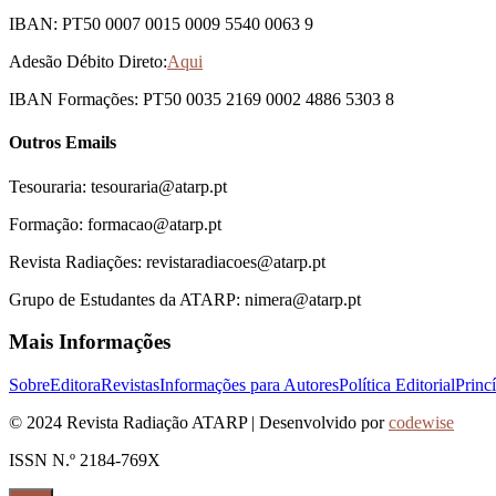
IBAN: PT50 0007 0015 0009 5540 0063 9
Adesão Débito Direto:
Aqui
IBAN Formações: PT50 0035 2169 0002 4886 5303 8
Outros Emails
Tesouraria: tesouraria@atarp.pt
Formação: formacao@atarp.pt
Revista Radiações: revistaradiacoes@atarp.pt
Grupo de Estudantes da ATARP: nimera@atarp.pt
Mais Informações
Sobre
Editora
Revistas
Informações para Autores
Política Editorial
Princ
© 2024 Revista Radiação ATARP | Desenvolvido por
codewise
ISSN N.º 2184-769X