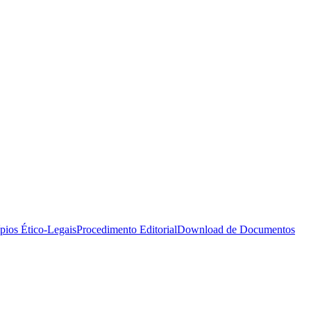
ípios Ético-Legais
Procedimento Editorial
Download de Documentos