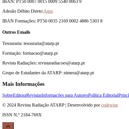
IBAN: PT50 0007 0015 0009 5540 0063 9
Adesão Débito Direto:
Aqui
IBAN Formações: PT50 0035 2169 0002 4886 5303 8
Outros Emails
Tesouraria: tesouraria@atarp.pt
Formação: formacao@atarp.pt
Revista Radiações: revistaradiacoes@atarp.pt
Grupo de Estudantes da ATARP: nimera@atarp.pt
Mais Informações
Sobre
Editora
Revistas
Informações para Autores
Política Editorial
Princ
© 2024 Revista Radiação ATARP | Desenvolvido por
codewise
ISSN N.º 2184-769X