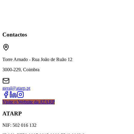
Contactos
Torre Arnado - Rua João de Ruão 12
3000-229, Coimbra
geral@atarp.pt
Visite o Website da ATARP
ATARP
NIF: 502 016 132