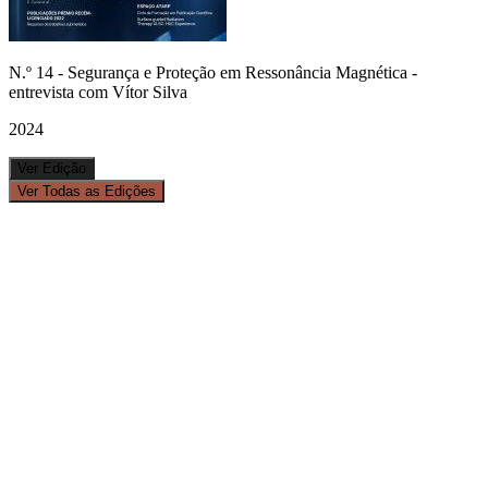
N.º
14
-
Segurança e Proteção em Ressonância Magnética -
entrevista com Vítor Silva
2024
Ver Edição
Ver Todas as Edições
Sobre a ATARP
A
Revista Radiações
é uma revista científica editada pela
ATARP
– Associação Portuguesa dos Técnicos de Radiologia,
Radioterapia e Medicina Nuclear.