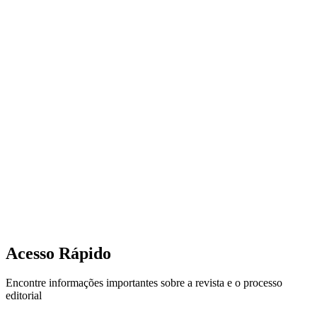
A ATARP é uma Associação com as suas bases lançadas em 1968,
que tem evoluído desde a sua origem acompanhando o
desenvolvimento das profissões que a constituem, unindo os
Técnicos de Radiologia, Radioterapia e Medicina Nuclear.
Incluindo, também, os novos licenciados em Imagem Médica e
Radioterapia.
A ATARP pretende, assim, reforçar a importância de uma associação
inclusiva que aproxima todos os profissionais destas áreas, de todo o
país, promovendo atividades formativas e de incentivo à
investigação.
0
+
Anos de história
0
Edições publicadas
0
%
Dedicação científica
Acesso Rápido
Encontre informações importantes sobre a revista e o processo
editorial