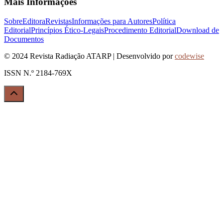
Mais Informações
Sobre
Editora
Revistas
Informações para Autores
Política
Editorial
Princípios Ético-Legais
Procedimento Editorial
Download de
Documentos
© 2024 Revista Radiação ATARP | Desenvolvido por
codewise
ISSN N.º 2184-769X